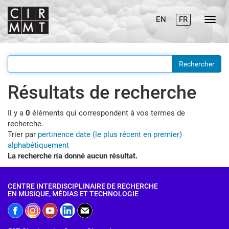
EN
FR
Résultats de recherche
Il y a
0
éléments qui correspondent à vos termes de
recherche.
Trier par
pertinence
date (le plus récent en premier)
alphabétiquement
La recherche n'a donné aucun résultat.
CENTRE INTERDISCIPLINAIRE DE RECHERCHE
EN MUSIQUE, MÉDIAS ET TECHNOLOGIE