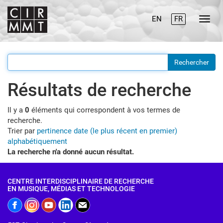
EN
FR
Résultats de recherche
Il y a
0
éléments qui correspondent à vos termes de
recherche.
Trier par
pertinence
date (le plus récent en premier)
alphabétiquement
La recherche n'a donné aucun résultat.
CENTRE INTERDISCIPLINAIRE DE RECHERCHE
EN MUSIQUE, MÉDIAS ET TECHNOLOGIE