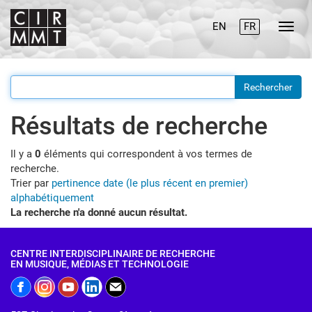
EN
FR
Résultats de recherche
Il y a
0
éléments qui correspondent à vos termes de
recherche.
Trier par
pertinence
date (le plus récent en premier)
alphabétiquement
La recherche n'a donné aucun résultat.
CENTRE INTERDISCIPLINAIRE DE RECHERCHE
EN MUSIQUE, MÉDIAS ET TECHNOLOGIE