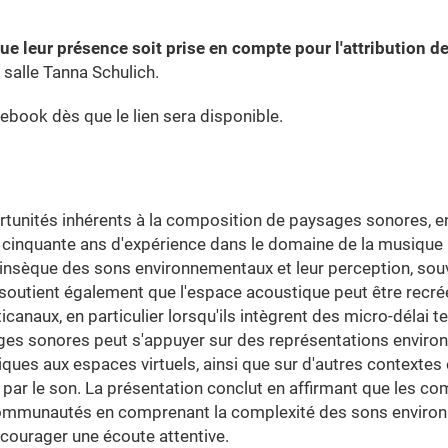
e leur présence soit prise en compte pour l'attribution d
 salle Tanna Schulich.
book dès que le lien sera disponible.
rtunités inhérents à la composition de paysages sonores, e
de cinquante ans d'expérience dans le domaine de la musique
rinsèque des sons environnementaux et leur perception, sou
 soutient également que l'espace acoustique peut être recré
anaux, en particulier lorsqu'ils intègrent des micro-délai 
sages sonores peut s'appuyer sur des représentations envir
ques aux espaces virtuels, ainsi que sur d'autres contextes 
ar le son. La présentation conclut en affirmant que les co
 communautés en comprenant la complexité des sons envir
encourager une écoute attentive.