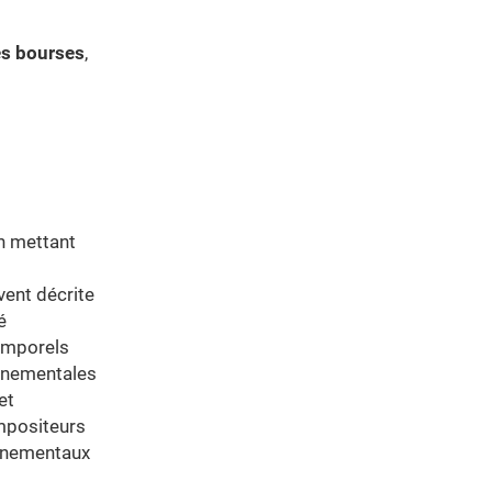
es bourses
,
n mettant
vent décrite
é
temporels
onnementales
et
mpositeurs
onnementaux