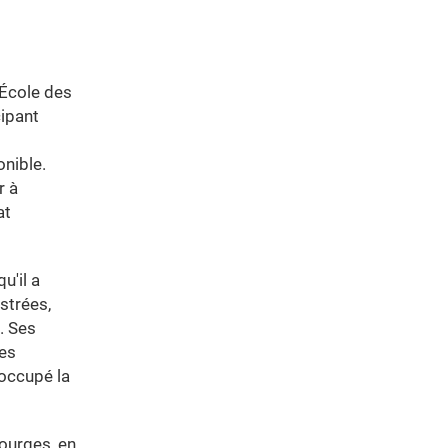
’École des
cipant
nible.
r à
at
u'il a
strées,
. Ses
ses
occupé la
ourges, en