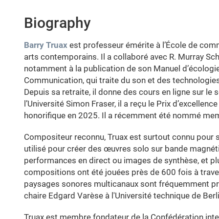
Biography
Barry Truax
est professeur émérite à l’École de comm
arts contemporains. Il a collaboré avec R. Murray Sch
notamment à la publication de son Manuel d’écologie 
Communication, qui traite du son et des technologies
Depuis sa retraite, il donne des cours en ligne sur le 
l’Université Simon Fraser, il a reçu le Prix d’excellen
honorifique en 2025. Il a récemment été nommé mem
Compositeur reconnu, Truax est surtout connu pour s
utilisé pour créer des œuvres solo sur bande magnét
performances en direct ou images de synthèse, et pl
compositions ont été jouées près de 600 fois à trave
paysages sonores multicanaux sont fréquemment prése
chaire Edgard Varèse à l'Université technique de Berli
Truax est membre fondateur de la Confédération inte