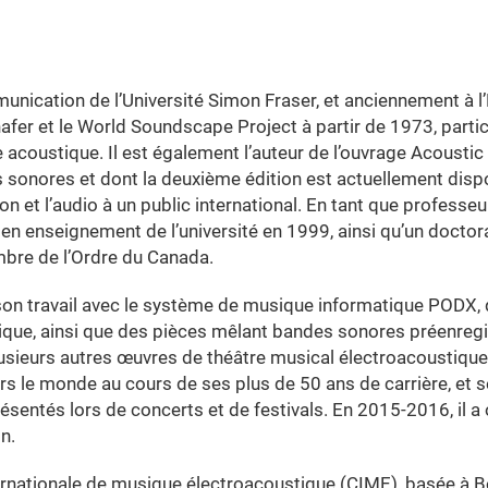
unication de l’Université Simon Fraser, et anciennement à l
afer et le World Soundscape Project à partir de 1973, parti
acoustique. Il est également l’auteur de l’ouvrage Acoustic
 sonores et dont la deuxième édition est actuellement dispo
son et l’audio à un public international. En tant que professeu
ce en enseignement de l’université en 1999, ainsi qu’un doctor
bre de l’Ordre du Canada.
on travail avec le système de musique informatique PODX, q
ique, ainsi que des pièces mêlant bandes sonores préenregi
usieurs autres œuvres de théâtre musical électroacoustique
rs le monde au cours de ses plus de 50 ans de carrière, et 
ntés lors de concerts et de festivals. En 2015-2016, il a 
n.
rnationale de musique électroacoustique (CIME), basée à B