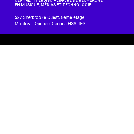
CENTRE INTERDISCIPLINAIRE DE RECHERCHE
EN MUSIQUE, MÉDIAS ET TECHNOLOGIE
527 Sherbrooke Ouest, 8ème étage
Montréal, Québec, Canada H3A 1E3