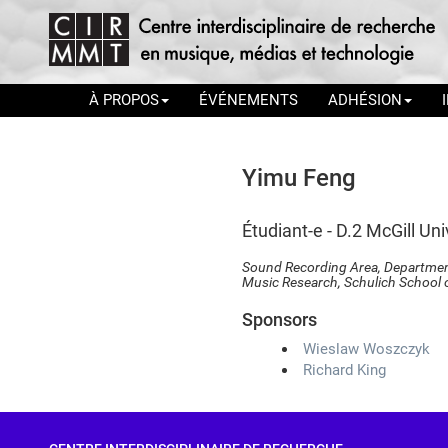
À PROPOS
ÉVÉNEMENTS
ADHÉSION
Yimu Feng
étudiant-e - D.2
McGill Un
Sound Recording Area, Department of
Music Research, Schulich School 
Sponsors
Wieslaw Woszczyk
Richard King